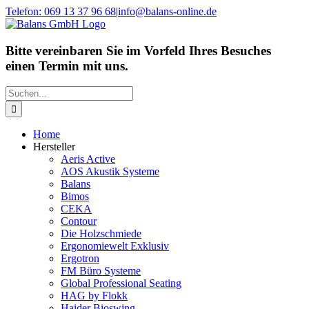
Zum
Telefon: 069 13 37 96 68
|
info@balans-online.de
Inhalt
Facebook
Instagram
YouTube
springen
Bitte vereinbaren Sie im Vorfeld Ihres Besuches
einen Termin mit uns.
Suche
nach:
Home
Hersteller
Aeris Active
AOS Akustik Systeme
Balans
Bimos
CEKA
Contour
Die Holzschmiede
Ergonomiewelt Exklusiv
Ergotron
FM Büro Systeme
Global Professional Seating
HAG by Flokk
Haider Bioswing