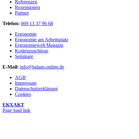
Referenzen
Rezensionen
Partner
Telefon:
069 13 37 96 68
Ergonomie
Ergonomie am Arbeitsplatz
Ergonomiewelt Magazin
Kostenzuschüsse
Seminare
E-Mail:
info@balans-online.de
AGB
Impressum
Datenschutzerklärung
Cookies
EKXAKT
Facebook
Instagram
YouTube
Page load link
Nach
oben