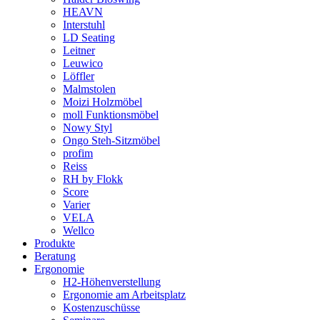
HEAVN
Interstuhl
LD Seating
Leitner
Leuwico
Löffler
Malmstolen
Moizi Holzmöbel
moll Funktionsmöbel
Nowy Styl
Ongo Steh-Sitzmöbel
profim
Reiss
RH by Flokk
Score
Varier
VELA
Wellco
Produkte
Beratung
Ergonomie
H2-Höhenverstellung
Ergonomie am Arbeitsplatz
Kostenzuschüsse