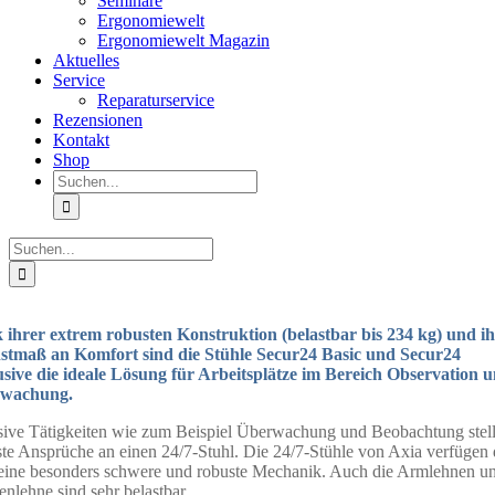
Seminare
Ergonomiewelt
Ergonomiewelt Magazin
Aktuelles
Service
Reparaturservice
Rezensionen
Kontakt
Shop
Suche
nach:
Suche
nach:
 ihrer extrem robusten Konstruktion (belastbar bis 234 kg) und i
stmaß an Komfort sind die Stühle Secur24 Basic und Secur24
sive die ideale Lösung für Arbeitsplätze im Bereich Observation 
wachung.
sive Tätigkeiten wie zum Beispiel Überwachung und Beobachtung stel
te Ansprüche an einen 24/7-Stuhl. Die 24/7-Stühle von Axia verfügen 
eine besonders schwere und robuste Mechanik. Auch die Armlehnen un
nlehne sind sehr belastbar.