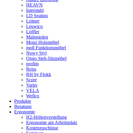
HEAVN
Interstuhl
LD Seating
Leitner
Leuwico
Löffler
Malmstolen
Moizi Holzmöbel
moll Funktionsmöbel
Nowy Styl
Ongo Steh-Sitzmöbel
profim
Reiss
RH by Flokk
Score
Varier
VELA
Wellco
Produkte
Beratung
Ergonomie
H2-Höhenverstellung
Ergonomie am Arbeitsplatz
Kostenzuschüsse