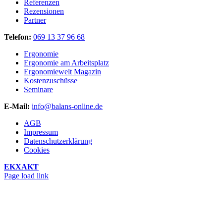
Referenzen
Rezensionen
Partner
Telefon:
069 13 37 96 68
Ergonomie
Ergonomie am Arbeitsplatz
Ergonomiewelt Magazin
Kostenzuschüsse
Seminare
E-Mail:
info@balans-online.de
AGB
Impressum
Datenschutzerklärung
Cookies
EKXAKT
Facebook
Instagram
YouTube
Page load link
Nach
oben