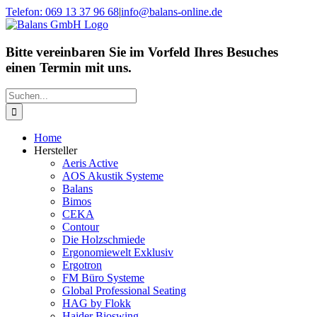
Zum
Telefon: 069 13 37 96 68
|
info@balans-online.de
Inhalt
Facebook
Instagram
YouTube
springen
Bitte vereinbaren Sie im Vorfeld Ihres Besuches
einen Termin mit uns.
Suche
nach:
Home
Hersteller
Aeris Active
AOS Akustik Systeme
Balans
Bimos
CEKA
Contour
Die Holzschmiede
Ergonomiewelt Exklusiv
Ergotron
FM Büro Systeme
Global Professional Seating
HAG by Flokk
Haider Bioswing