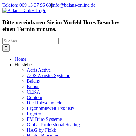
Zum
Telefon: 069 13 37 96 68
|
info@balans-online.de
Inhalt
Facebook
Instagram
YouTube
springen
Bitte vereinbaren Sie im Vorfeld Ihres Besuches
einen Termin mit uns.
Suche
nach:
Home
Hersteller
Aeris Active
AOS Akustik Systeme
Balans
Bimos
CEKA
Contour
Die Holzschmiede
Ergonomiewelt Exklusiv
Ergotron
FM Büro Systeme
Global Professional Seating
HAG by Flokk
Haider Bioswing