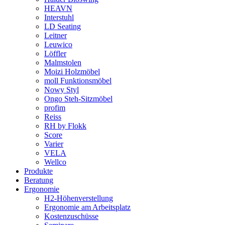
HEAVN
Interstuhl
LD Seating
Leitner
Leuwico
Löffler
Malmstolen
Moizi Holzmöbel
moll Funktionsmöbel
Nowy Styl
Ongo Steh-Sitzmöbel
profim
Reiss
RH by Flokk
Score
Varier
VELA
Wellco
Produkte
Beratung
Ergonomie
H2-Höhenverstellung
Ergonomie am Arbeitsplatz
Kostenzuschüsse