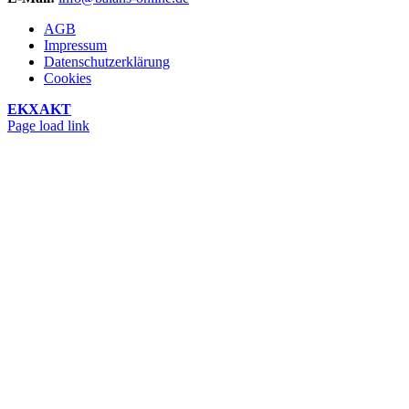
AGB
Impressum
Datenschutzerklärung
Cookies
EKXAKT
Facebook
Instagram
YouTube
Page load link
Nach
oben