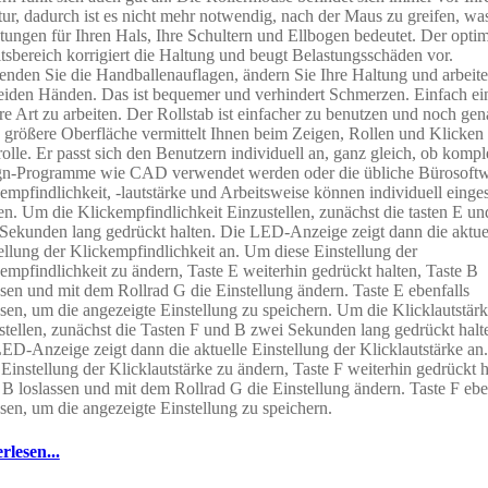
tur, dadurch ist es nicht mehr notwendig, nach der Maus zu greifen, wa
tungen für Ihren Hals, Ihre Schultern und Ellbogen bedeutet. Der opti
tsbereich korrigiert die Haltung und beugt Belastungsschäden vor.
nden Sie die Handballenauflagen, ändern Sie Ihre Haltung und arbeite
eiden Händen. Das ist bequemer und verhindert Schmerzen. Einfach ei
re Art zu arbeiten. Der Rollstab ist einfacher zu benutzen und noch gen
 größere Oberfläche vermittelt Ihnen beim Zeigen, Rollen und Klicken
olle. Er passt sich den Benutzern individuell an, ganz gleich, ob komp
gn-Programme wie CAD verwendet werden oder die übliche Bürosoftw
empfindlichkeit, -lautstärke und Arbeitsweise können individuell eingest
n. Um die Klickempfindlichkeit Einzustellen, zunächst die tasten E u
Sekunden lang gedrückt halten. Die LED-Anzeige zeigt dann die aktue
ellung der Klickempfindlichkeit an. Um diese Einstellung der
empfindlichkeit zu ändern, Taste E weiterhin gedrückt halten, Taste B
ssen und mit dem Rollrad G die Einstellung ändern. Taste E ebenfalls
ssen, um die angezeigte Einstellung zu speichern. Um die Klicklautstär
stellen, zunächst die Tasten F und B zwei Sekunden lang gedrückt halt
ED-Anzeige zeigt dann die aktuelle Einstellung der Klicklautstärke a
 Einstellung der Klicklautstärke zu ändern, Taste F weiterhin gedrückt h
 B loslassen und mit dem Rollrad G die Einstellung ändern. Taste F ebe
ssen, um die angezeigte Einstellung zu speichern.
rlesen...