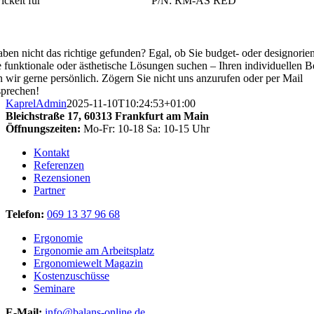
ckelt für
P/N: RM-AS RED
aben nicht das richtige gefunden? Egal, ob Sie budget- oder designorien
 funktionale oder ästhetische Lösungen suchen – Ihren individuellen B
n wir gerne persönlich. Zögern Sie nicht uns anzurufen oder per Mail
prechen!
KaprelAdmin
2025-11-10T10:24:53+01:00
Bleichstraße 17,
60313 Frankfurt am Main
Öffnungszeiten:
Mo-Fr: 10-18 Sa: 10-15 Uhr
Kontakt
Referenzen
Rezensionen
Partner
Telefon:
069 13 37 96 68
Ergonomie
Ergonomie am Arbeitsplatz
Ergonomiewelt Magazin
Kostenzuschüsse
Seminare
E-Mail:
info@balans-online.de