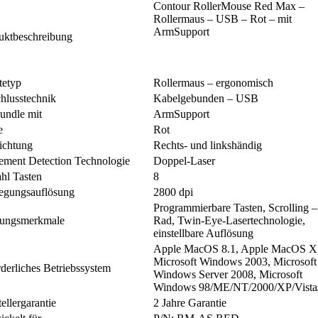
Contour RollerMouse Red Max –
Rollermaus – USB – Rot – mit
ArmSupport
uktbeschreibung
tetyp
Rollermaus – ergonomisch
hlusstechnik
Kabelgebunden – USB
undle mit
ArmSupport
e
Rot
ichtung
Rechts- und linkshändig
ment Detection Technologie
Doppel-Laser
hl Tasten
8
gungsauflösung
2800 dpi
Programmierbare Tasten, Scrolling –
tungsmerkmale
Rad, Twin-Eye-Lasertechnologie,
einstellbare Auflösung
Apple MacOS 8.1, Apple MacOS X
Microsoft Windows 2003, Microsoft
rderliches Betriebssystem
Windows Server 2008, Microsoft
Windows 98/ME/NT/2000/XP/Vista
ellergarantie
2 Jahre Garantie