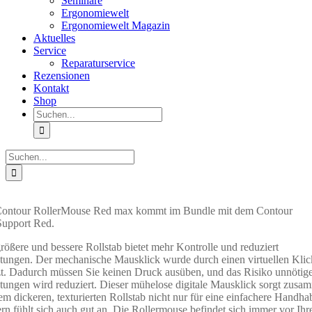
Seminare
Ergonomiewelt
Ergonomiewelt Magazin
Aktuelles
Service
Reparaturservice
Rezensionen
Kontakt
Shop
Suche
nach:
Suche
nach:
Contour RollerMouse Red max kommt im Bundle mit dem Contour
upport Red.
rößere und bessere Rollstab bietet mehr Kontrolle und reduziert
tungen. Der mechanische Mausklick wurde durch einen virtuellen Klic
zt. Dadurch müssen Sie keinen Druck ausüben, und das Risiko unnötig
tungen wird reduziert. Dieser mühelose digitale Mausklick sorgt zusa
em dickeren, texturierten Rollstab nicht nur für eine einfachere Handh
rn fühlt sich auch gut an. Die Rollermouse befindet sich immer vor Ihr