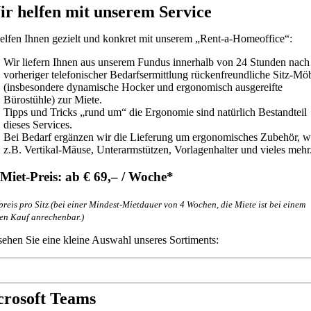
r helfen mit unserem Service
elfen Ihnen gezielt und konkret mit unserem „Rent-a-Homeoffice“:
Wir liefern Ihnen aus unserem Fundus innerhalb von 24 Stunden nach
vorheriger telefonischer Bedarfsermittlung rückenfreundliche Sitz-Mö
(insbesondere dynamische Hocker und ergonomisch ausgereifte
Bürostühle) zur Miete.
Tipps und Tricks „rund um“ die Ergonomie sind natürlich Bestandteil
dieses Services.
Bei Bedarf ergänzen wir die Lieferung um ergonomisches Zubehör, w
z.B. Vertikal-Mäuse, Unterarmstützen, Vorlagenhalter und vieles mehr
Miet-Preis: ab € 69,– / Woche*
preis pro Sitz (bei einer Mindest-Mietdauer von 4 Wochen, die Miete ist bei einem
en Kauf anrechenbar.)
sehen Sie eine kleine Auswahl unseres Sortiments:
rosoft Teams