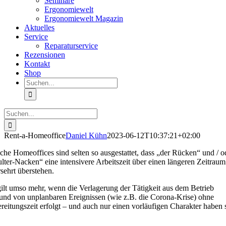
Seminare
Ergonomiewelt
Ergonomiewelt Magazin
Aktuelles
Service
Reparaturservice
Rezensionen
Kontakt
Shop
Suche
nach:
Suche
nach:
Rent-a-Homeoffice
Daniel Kühn
2023-06-12T10:37:21+02:00
che Homeoffices sind selten so ausgestattet, dass „der Rücken“ und / o
lter-Nacken“ eine intensivere Arbeitszeit über einen längeren Zeitraum
sehrt überstehen.
ilt umso mehr, wenn die Verlagerung der Tätigkeit aus dem Betrieb
und von unplanbaren Ereignissen (wie z.B. die Corona-Krise) ohne
reitungszeit erfolgt – und auch nur einen vorläufigen Charakter haben s