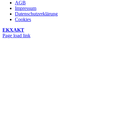
AGB
Impressum
Datenschutzerklärung
Cookies
EKXAKT
Facebook
Instagram
YouTube
Page load link
Nach
oben