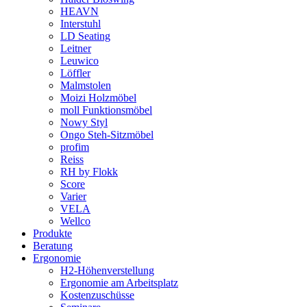
HEAVN
Interstuhl
LD Seating
Leitner
Leuwico
Löffler
Malmstolen
Moizi Holzmöbel
moll Funktionsmöbel
Nowy Styl
Ongo Steh-Sitzmöbel
profim
Reiss
RH by Flokk
Score
Varier
VELA
Wellco
Produkte
Beratung
Ergonomie
H2-Höhenverstellung
Ergonomie am Arbeitsplatz
Kostenzuschüsse