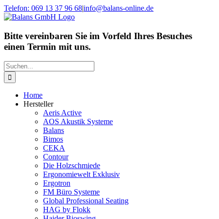
Zum
Telefon: 069 13 37 96 68
|
info@balans-online.de
Inhalt
Facebook
Instagram
YouTube
springen
Bitte vereinbaren Sie im Vorfeld Ihres Besuches
einen Termin mit uns.
Suche
nach:
Home
Hersteller
Aeris Active
AOS Akustik Systeme
Balans
Bimos
CEKA
Contour
Die Holzschmiede
Ergonomiewelt Exklusiv
Ergotron
FM Büro Systeme
Global Professional Seating
HAG by Flokk
Haider Bioswing