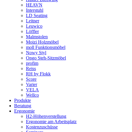
HEAVN
Interstuhl
LD Seating
Leitner
Leuwico
Löffler
Malmstolen
Moizi Holzmöbel
moll Funktionsmöbel
Nowy Styl
Ongo Steh-Sitzmöbel
profim
Reiss
RH by Flokk
Score
Varier
VELA
Wellco
Produkte
Beratung
Ergonomie
H2-Höhenverstellung
Ergonomie am Arbeitsplatz
Kostenzuschüsse