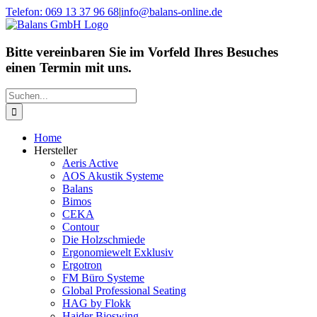
Zum
Telefon: 069 13 37 96 68
|
info@balans-online.de
Inhalt
Facebook
Instagram
YouTube
springen
Bitte vereinbaren Sie im Vorfeld Ihres Besuches
einen Termin mit uns.
Suche
nach:
Home
Hersteller
Aeris Active
AOS Akustik Systeme
Balans
Bimos
CEKA
Contour
Die Holzschmiede
Ergonomiewelt Exklusiv
Ergotron
FM Büro Systeme
Global Professional Seating
HAG by Flokk
Haider Bioswing