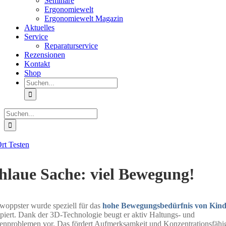
Seminare
Ergonomiewelt
Ergonomiewelt Magazin
Aktuelles
Service
Reparaturservice
Rezensionen
Kontakt
Shop
Suche
nach:
Suche
nach:
rt Testen
hlaue Sache: viel Bewegung!
woppster wurde speziell für das
hohe Bewegungsbedürfnis von Kin
piert. Dank der 3D-Technologie beugt er aktiv Haltungs- und
nproblemen vor. Das fördert Aufmerksamkeit und Konzentrationsfähig