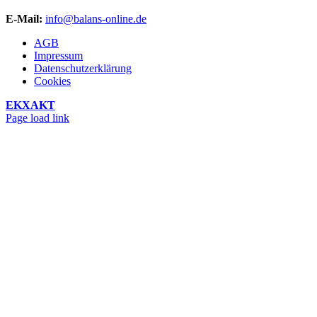
E-Mail:
info@balans-online.de
AGB
Impressum
Datenschutzerklärung
Cookies
EKXAKT
Facebook
Instagram
YouTube
Page load link
Nach
oben