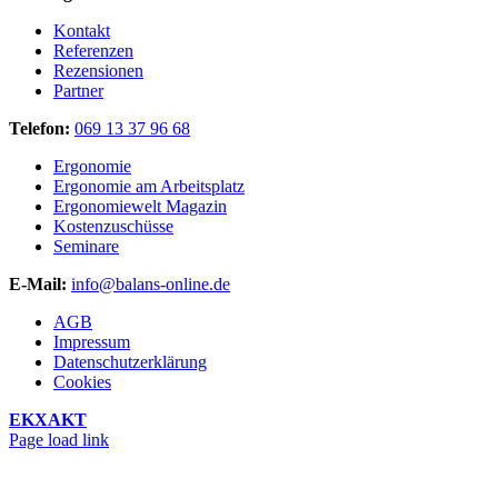
Kontakt
Referenzen
Rezensionen
Partner
Telefon:
069 13 37 96 68
Ergonomie
Ergonomie am Arbeitsplatz
Ergonomiewelt Magazin
Kostenzuschüsse
Seminare
E-Mail:
info@balans-online.de
AGB
Impressum
Datenschutzerklärung
Cookies
EKXAKT
Facebook
Instagram
YouTube
Page load link
Nach
oben