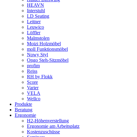
HEAVN
Interstuhl
LD Seating
Leitner
Leuwico
Löffler
Malmstolen
Moizi Holzmöbel
moll Funktionsmöbel
Nowy Styl
Ongo Steh-Sitzmöbel
profim
Reiss
RH by Flokk
Score
Varier
VELA
Wellco
Produkte
Beratung
Ergonomie
H2-Höhenverstellung
Ergonomie am Arbeitsplatz
Kostenzuschüsse