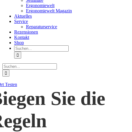
Seminare
Ergonomiewelt
Ergonomiewelt Magazin
Aktuelles
Service
Reparaturservice
Rezensionen
Kontakt
Shop
Suche
nach:
Suche
nach:
rt Testen
iegen Sie die
egeln