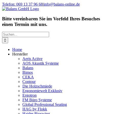
Zum
Telefon: 069 13 37 96 68
|
info@balans-online.de
Inhalt
Facebook
Instagram
YouTube
springen
Bitte vereinbaren Sie im Vorfeld Ihres Besuches
einen Termin mit uns.
Suche
nach:
Home
Hersteller
Aeris Active
AOS Akustik Systeme
Balans
Bimos
CEKA
Contour
Die Holzschmiede
Ergonomiewelt Exklusiv
Ergotron
FM Büro Systeme
Global Professional Seating
HAG by Flokk
Haider Bioswing