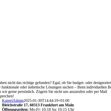
aben nicht das richtige gefunden? Egal, ob Sie budget- oder designorien
 funktionale oder ästhetische Lösungen suchen – Ihren individuellen B
n wir gerne persönlich. Zögern Sie nicht uns anzurufen oder per Mail
prechen!
KaprelAdmin
2025-01-30T14:44:19+01:00
Bleichstraße 17,
60313 Frankfurt am Main
Öffnungszeiten:
Mo-Fr: 10-18 Sa: 10-15 Uhr