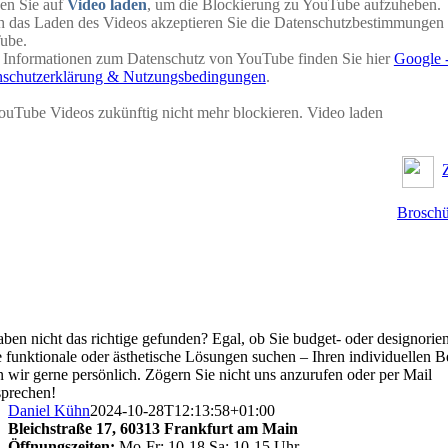
en Sie auf
Video laden
, um die Blockierung zu YouTube aufzuheben.
 das Laden des Videos akzeptieren Sie die Datenschutzbestimmungen
ube.
Informationen zum Datenschutz von YouTube finden Sie hier
Google 
nschutzerklärung & Nutzungsbedingungen
.
uTube Videos zukünftig nicht mehr blockieren.
Video laden
Brosch
aben nicht das richtige gefunden? Egal, ob Sie budget- oder designorien
 funktionale oder ästhetische Lösungen suchen – Ihren individuellen B
n wir gerne persönlich. Zögern Sie nicht uns anzurufen oder per Mail
prechen!
Daniel Kühn
2024-10-28T12:13:58+01:00
Bleichstraße 17,
60313 Frankfurt am Main
Öffnungszeiten:
Mo-Fr: 10-18 Sa: 10-15 Uhr