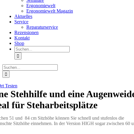
Seminare
Ergonomiewelt
Ergonomiewelt Magazin
Aktuelles
Service
Reparaturservice
Rezensionen
Kontakt
Shop
Suche
nach:
Suche
nach:
rt Testen
ne Stehhilfe und eine Augenweid
eal für Steharbeitsplätze
hen 51 und 84 cm Sitzhöhe können Sie schnell und stufenlos die
schte Sitzhöhe einnehmen. In der Version HIGH sogar zwischen 60 