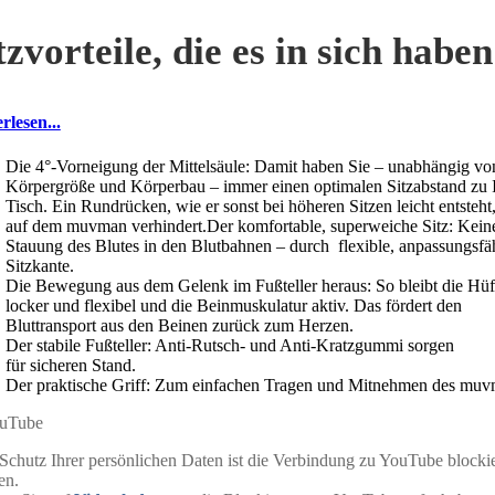
tzvorteile, die es in sich haben
rlesen...
Die 4°-Vorneigung der Mittelsäule: Damit haben Sie – unabhängig vo
Körpergröße und Körperbau – immer einen optimalen Sitzabstand zu 
Tisch. Ein Rundrücken, wie er sonst bei höheren Sitzen leicht entsteht
auf dem muvman verhindert.Der komfortable, superweiche Sitz: Kein
Stauung des Blutes in den Blutbahnen – durch flexible, anpassungsfä
Sitzkante.
Die Bewegung aus dem Gelenk im Fußteller heraus: So bleibt die Hüf
locker und flexibel und die Beinmuskulatur aktiv. Das fördert den
Bluttransport aus den Beinen zurück zum Herzen.
Der stabile Fußteller: Anti-Rutsch- und Anti-Kratzgummi sorgen
für sicheren Stand.
Der praktische Griff: Zum einfachen Tragen und Mitnehmen des mu
chutz Ihrer persönlichen Daten ist die Verbindung zu YouTube blockie
en.