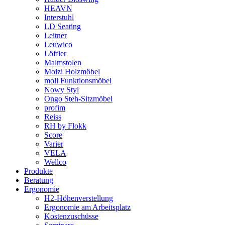
HEAVN
Interstuhl
LD Seating
Leitner
Leuwico
Löffler
Malmstolen
Moizi Holzmöbel
moll Funktionsmöbel
Nowy Styl
Ongo Steh-Sitzmöbel
profim
Reiss
RH by Flokk
Score
Varier
VELA
Wellco
Produkte
Beratung
Ergonomie
H2-Höhenverstellung
Ergonomie am Arbeitsplatz
Kostenzuschüsse