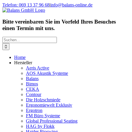
Zum
Telefon: 069 13 37 96 68
|
info@balans-online.de
Inhalt
Facebook
Instagram
YouTube
springen
Bitte vereinbaren Sie im Vorfeld Ihres Besuches
einen Termin mit uns.
Suche
nach:
Home
Hersteller
Aeris Active
AOS Akustik Systeme
Balans
Bimos
CEKA
Contour
Die Holzschmiede
Ergonomiewelt Exklusiv
Ergotron
FM Büro Systeme
Global Professional Seating
HAG by Flokk
Haider Bioswing