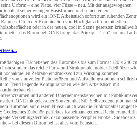
 seine Urform – eine Platte, vier Füsse – neu. Mit der ausgewogenen
rtionalität seiner wenigen Basisformen und seinen edlen
lächenoptionen wird ein iONE Arbeitstisch sofort zum ruhenden Zent
 Raumes. Ob in der Kombination von Hochglanzchrom mit edlen
holzoberflächen oder in der neuen, cool in Szene gesetzten kristallwei
ernheit – das Bürombel iONE bringt das Prinzip “Tisch” nochmal auf
.
rlesen...
roßflächigen Tischebenen des Bürombels bis zum Format 120 x 240 c
n insbesondere das reiche Farb- und Strukturspiel nobler Edelhölzer wi
it hochaktuellen Zebrano eindrucksvoll zur Wirkung kommen.
Reihe von sinnvollen Plattengrößen und Aufstellungsoptionen schließt 
it im Trend liegende Konfigurationen wie den Arbeitstisch mit
oardunterbau ein.
nferenzräumen und anderen Unternehmensbereichen mit Publikumsve
striert iONE mit gelassener Souveränität Stil. Selbstredend gibt man s
inem Bürombel auf diesem Niveau auch was die Funktionalität angeht 
: Gediegenes Zubehör, perfektes Kabelmanagement, Rechnerunterbri
ligente Verkettungstechnik, dazu passende Peripheriemöbel, Sideboards
nke – bei diesem Bürombel ist alles vom Feinsten.