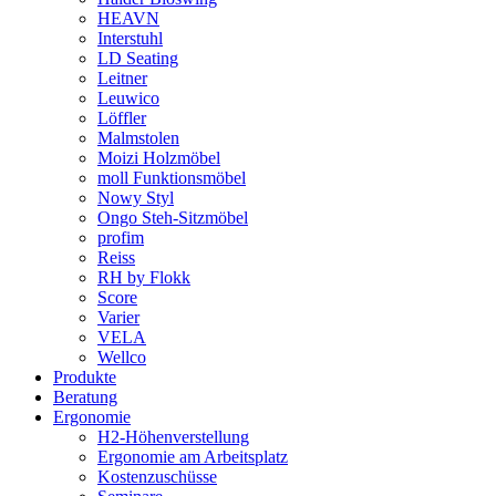
HEAVN
Interstuhl
LD Seating
Leitner
Leuwico
Löffler
Malmstolen
Moizi Holzmöbel
moll Funktionsmöbel
Nowy Styl
Ongo Steh-Sitzmöbel
profim
Reiss
RH by Flokk
Score
Varier
VELA
Wellco
Produkte
Beratung
Ergonomie
H2-Höhenverstellung
Ergonomie am Arbeitsplatz
Kostenzuschüsse