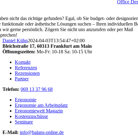
Office Des
aben nicht das richtige gefunden? Egal, ob Sie budget- oder designorien
 funktionale oder ästhetische Lösungen suchen – Ihren individuellen B
n wir gerne persönlich. Zögern Sie nicht uns anzurufen oder per Mail
prechen!
Daniel Kühn
2024-04-03T13:54:47+02:00
Bleichstraße 17,
60313 Frankfurt am Main
Öffnungszeiten:
Mo-Fr: 10-18 Sa: 10-15 Uhr
Kontakt
Referenzen
Rezensionen
Partner
Telefon:
069 13 37 96 68
Ergonomie
Ergonomie am Arbeitsplatz
Ergonomiewelt Magazin
Kostenzuschüsse
Seminare
E-Mail:
info@balans-online.de