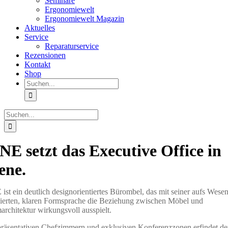
Seminare
Ergonomiewelt
Ergonomiewelt Magazin
Aktuelles
Service
Reparaturservice
Rezensionen
Kontakt
Shop
Suche
nach:
Suche
nach:
NE setzt das Executive Office in
ene.
ist ein deutlich designorientiertes Bürombel, das mit seiner aufs Wesen
ierten, klaren Formsprache die Beziehung zwischen Möbel und
rchitektur wirkungsvoll ausspielt.
präsentativen Chefzimmern und exklusiven Konferenzzonen erfindet de