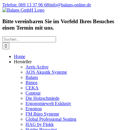
Zum
Telefon: 069 13 37 96 68
|
info@balans-online.de
Inhalt
Facebook
Instagram
YouTube
springen
Bitte vereinbaren Sie im Vorfeld Ihres Besuches
einen Termin mit uns.
Suche
nach:
Home
Hersteller
Aeris Active
AOS Akustik Systeme
Balans
Bimos
CEKA
Contour
Die Holzschmiede
Ergonomiewelt Exklusiv
Ergotron
FM Büro Systeme
Global Professional Seating
HAG by Flokk
Haider Bioswing