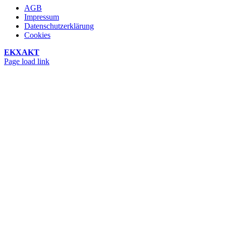
AGB
Impressum
Datenschutzerklärung
Cookies
EKXAKT
Facebook
Instagram
YouTube
Page load link
Nach
oben