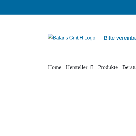
Zum
Inhalt
springen
Bitte vereinb
Home
Hersteller
Produkte
Berat