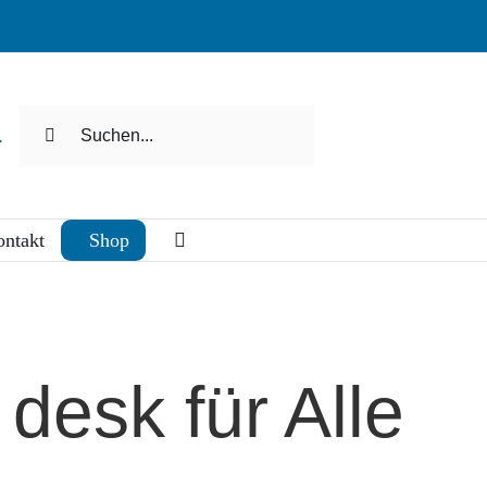
Suche
.
nach:
ntakt
Shop
 desk für Alle