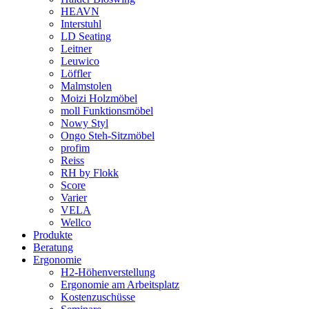
HEAVN
Interstuhl
LD Seating
Leitner
Leuwico
Löffler
Malmstolen
Moizi Holzmöbel
moll Funktionsmöbel
Nowy Styl
Ongo Steh-Sitzmöbel
profim
Reiss
RH by Flokk
Score
Varier
VELA
Wellco
Produkte
Beratung
Ergonomie
H2-Höhenverstellung
Ergonomie am Arbeitsplatz
Kostenzuschüsse