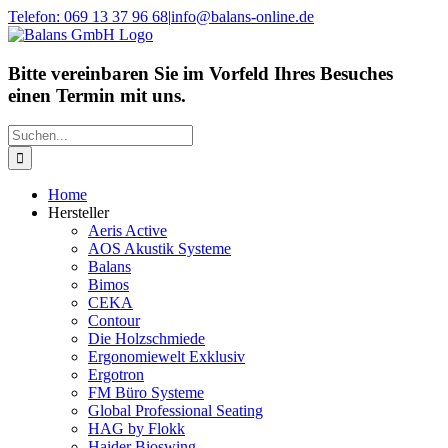
Zum
Telefon: 069 13 37 96 68
|
info@balans-online.de
Inhalt
Facebook
Instagram
YouTube
springen
Bitte vereinbaren Sie im Vorfeld Ihres Besuches
einen Termin mit uns.
Suche
nach:
Home
Hersteller
Aeris Active
AOS Akustik Systeme
Balans
Bimos
CEKA
Contour
Die Holzschmiede
Ergonomiewelt Exklusiv
Ergotron
FM Büro Systeme
Global Professional Seating
HAG by Flokk
Haider Bioswing