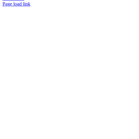
Facebook
Instagram
YouTube
Page load link
Nach
oben