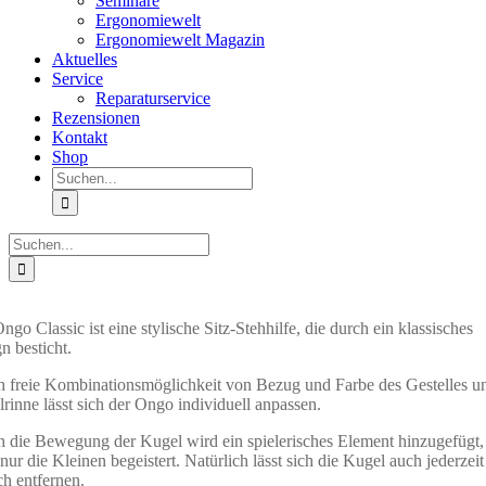
Seminare
Ergonomiewelt
Ergonomiewelt Magazin
Aktuelles
Service
Reparaturservice
Rezensionen
Kontakt
Shop
Suche
nach:
Suche
nach:
ngo Classic ist eine stylische Sitz-Stehhilfe, die durch ein klassisches
n besticht.
 freie Kombinationsmöglichkeit von Bezug und Farbe des Gestelles u
rinne lässt sich der Ongo individuell anpassen.
 die Bewegung der Kugel wird ein spielerisches Element hinzugefügt,
 nur die Kleinen begeistert. Natürlich lässt sich die Kugel auch jederzeit
ch entfernen.