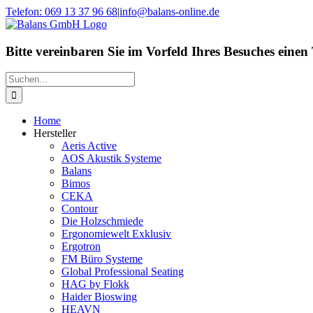
Zum
Telefon: 069 13 37 96 68
|
info@balans-online.de
Inhalt
Facebook
Instagram
YouTube
springen
Bitte vereinbaren Sie im Vorfeld Ihres Besuches einen
Suche
nach:
Home
Hersteller
Aeris Active
AOS Akustik Systeme
Balans
Bimos
CEKA
Contour
Die Holzschmiede
Ergonomiewelt Exklusiv
Ergotron
FM Büro Systeme
Global Professional Seating
HAG by Flokk
Haider Bioswing
HEAVN