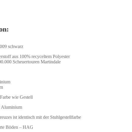
on:
009 schwarz
erstoff aus 100% recyceltem Polyester
100.000 Scheuertouren Martindale
inium
mm
Farbe wie Gestell
/ Aluminium
euzes ist identisch mit der Stuhlgestellfarbe
harte Böden – HAG