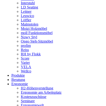
Interstuhl
LD Seating
Leitner
Leuwico
Löffler
Malmstolen
Moizi Holzmöbel
moll Funktionsmöbel
Nowy Styl
Ongo Steh-Sitzmöbel
profim
Reiss
RH by Flokk
Score
Varier
VELA
Wellco
Produkte
Beratung
Ergonomie
H2-Höhenverstellung
Ergonomie am Arbeitsplatz
Kostenzuschüsse
Seminare
Ergonomiewelt